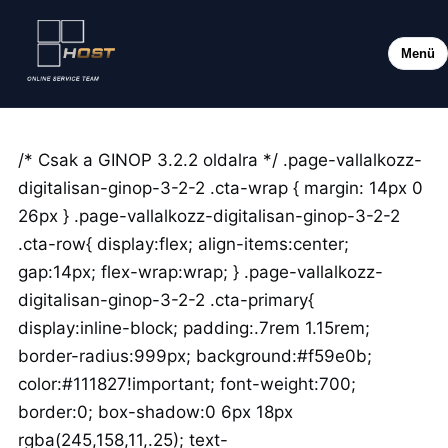
Menü
/* Csak a GINOP 3.2.2 oldalra */ .page-vallalkozz-
digitalisan-ginop-3-2-2 .cta-wrap { margin: 14px 0
26px } .page-vallalkozz-digitalisan-ginop-3-2-2
.cta-row{ display:flex; align-items:center;
gap:14px; flex-wrap:wrap; } .page-vallalkozz-
digitalisan-ginop-3-2-2 .cta-primary{
display:inline-block; padding:.7rem 1.15rem;
border-radius:999px; background:#f59e0b;
color:#111827!important; font-weight:700;
border:0; box-shadow:0 6px 18px
rgba(245,158,11,.25); text-