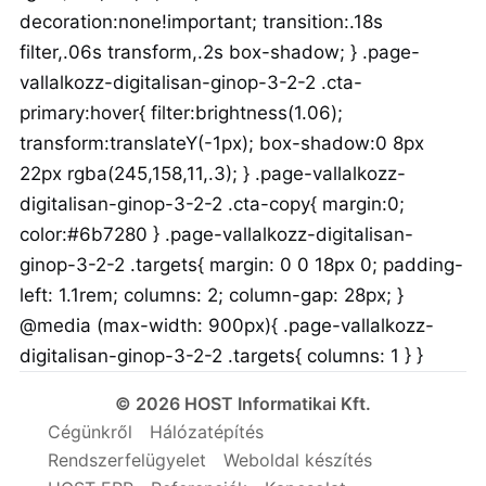
decoration:none!important; transition:.18s
filter,.06s transform,.2s box-shadow; } .page-
vallalkozz-digitalisan-ginop-3-2-2 .cta-
primary:hover{ filter:brightness(1.06);
transform:translateY(-1px); box-shadow:0 8px
22px rgba(245,158,11,.3); } .page-vallalkozz-
digitalisan-ginop-3-2-2 .cta-copy{ margin:0;
color:#6b7280 } .page-vallalkozz-digitalisan-
ginop-3-2-2 .targets{ margin: 0 0 18px 0; padding-
left: 1.1rem; columns: 2; column-gap: 28px; }
@media (max-width: 900px){ .page-vallalkozz-
digitalisan-ginop-3-2-2 .targets{ columns: 1 } }
© 2026 HOST Informatikai Kft.
Cégünkről
Hálózatépítés
Rendszerfelügyelet
Weboldal készítés